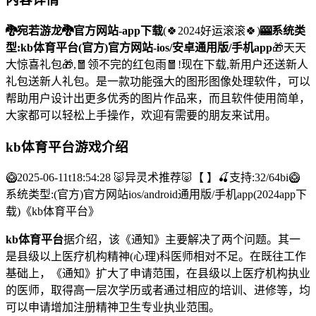
🐉宛若游龙🐉官方网站-app下载
(🍀2024好运滚滚🍀)
🎰系统类
型:kb体育平台(官方)官方网站-ios/安卓通用版/手机app
🎁天天
大惊喜礼包🎁,🧧领不完的红包雨🧧!现在下载,新用户还送新人
礼包送新人礼包。是一款功能强大的图形图像处理软件，可以
帮助用户设计出更多优秀的图片作品来，而且软件使用简单，
大家都可以轻松上手操作，欢迎有需要的朋友来试用。
kb体育平台游戏介绍
🥝2025-06-11t18:54:28 🐷异灵术推荐🐷【 】🍒支持:32/64bi🥝
系统类型:(官方)官方网站ios/android通用版/手机app(2024app下
载)《kb体育平台》
kb体育平台
据介绍，该《通知》主要解决了两个问题。其一
是县级以上医疗机构精神(心理)科医师相对不足。在既往工作
基础上，《通知》扩大了申请范围，在县级以上医疗机构执业
的医师，取得高一层次学历或者通过相应的培训、进修等，均
可以申请增加注册精神卫生专业执业范围。