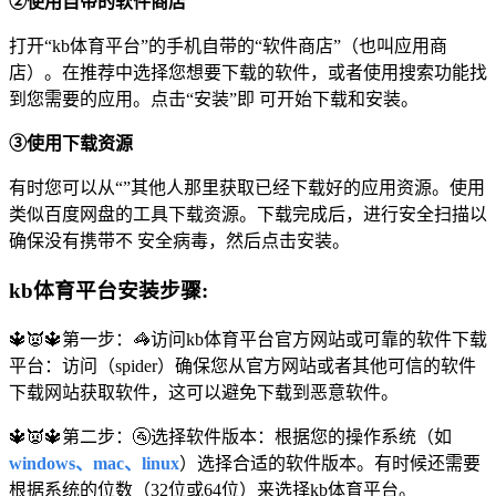
②使用自带的软件商店
打开“kb体育平台”的手机自带的“软件商店”（也叫应用商
店）。在推荐中选择您想要下载的软件，或者使用搜索功能找
到您需要的应用。点击“安装”即 可开始下载和安装。
③使用下载资源
有时您可以从“”其他人那里获取已经下载好的应用资源。使用
类似百度网盘的工具下载资源。下载完成后，进行安全扫描以
确保没有携带不 安全病毒，然后点击安装。
kb体育平台安装步骤:
🔱👿🔱第一步：🦓访问kb体育平台官方网站或可靠的软件下载
平台：访问（spider）确保您从官方网站或者其他可信的软件
下载网站获取软件，这可以避免下载到恶意软件。
🔱👿🔱第二步：🚰选择软件版本：根据您的操作系统（如
windows、mac、linux
）选择合适的软件版本。有时候还需要
根据系统的位数（32位或64位）来选择kb体育平台。