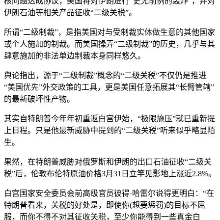
核问题达成协议，美国将对伊朗进行“史无前例的轰炸”，并对
伊朗石油等相关产品征收“二级关税”。
所谓“二级制裁”，是指美国对与受制裁实体做生意的其他国家
或个人施加的制裁。而美国操弄“二级制裁”的历史，几乎与其
肆意施加的非法单边制裁本身同样悠久。
舆论指出，源于“二级制裁”概念的“二级关税”不仅仍是推进
“美国优先”外交政策的工具，更是美国任意拓展其“长臂管辖”
的最新破坏性产物。
其实自特朗普今年年初重返白宫伊始，“极限施压”就已重新提
上日程。只是他最新威胁中提到的“二级关税”听来似乎略显陌
生。
果然，在特朗普威胁对俄罗斯和伊朗的出口石油征收“二级关
税”后，伦敦布伦特原油价格3月31日立竿见影地上涨近2.8%。
白宫国家安全委员会前高级官员彼得·哈雷尔说得更明白：“在
特朗普看来，关税的好处是，即使你(想要惩罚)的目标不屈
服，而你不得不对其征收关税，至少你能得到一些真金白