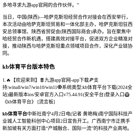
多地寻求九游app官网的合作伙伴。”
当日，中国(陕西)—哈萨克斯坦经贸合作对接会在西安举行，
本次活动由哈萨克斯坦贸易和一体化部主办，哈萨克斯坦驻西
安总领事馆、陕西省贸促会(陕西国际商会)承办。旨在聚焦中
哈经贸合作新机遇，搭建高效对接平台，促进双方企业精准对
接，推动陕西与哈萨克斯坦重点领域项目合作，深化产业链协
同。
kb体育平台版本特色
1.🔥【欢迎来到】🧧九游app官网-app下载🍕支
持:winall/win7/win10/win11🧿系统类型:kb体育平台下载(2024全
站)最新版本ios/安卓官方入口v75.44.91(安全平台)登录入口🥝
《kb体育平台》 [流言板]
kb体育平台
中新社南宁4月2日电(记者 黄艳梅)南宁国际科技产
业城人工智能科创中心项目2日宣告开工。广西南宁市正携手
新加坡有关方面打造“产城融合、国际一流”的科技产业高地。