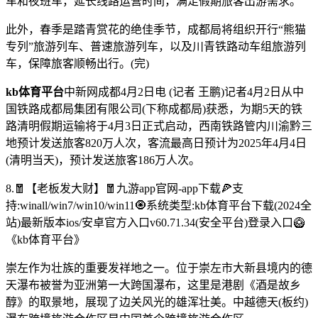
车和夜班车，延长线路运营时间，满足假期旅客出游需求。
此外，春季是踏青赏花的绝佳季节，成都局将组织开行“熊猫
专列”旅游列车、普速旅游列车，以及川青铁路动车组旅游列
车，保障旅客顺畅出行。(完)
kb体育平台
中新网成都4月2日电 (记者 王鹏)记者4月2日从中
国铁路成都局集团有限公司(下称成都局)获悉，为期5天的铁
路清明假期运输将于4月3日正式启动，西南铁路管内川渝黔三
地预计发送旅客820万人次，客流最高日预计为2025年4月4日
(清明当天)，预计发送旅客186万人次。
8.🧧【老板发大财】🧧九游app官网-app下载🍕支
持:winall/win7/win10/win11🧿系统类型:kb体育平台下载(2024全
站)最新版本ios/安卓官方入口v60.71.34(安全平台)登录入口🥝
《kb体育平台》
崇左作为壮族的重要发祥地之一。位于崇左市大新县境内的德
天瀑布被誉为亚洲第一大跨国瀑布，这里是港剧《酒是故乡
醇》的取景地，展现了边关风光的雄浑壮美。中越德天(板约)