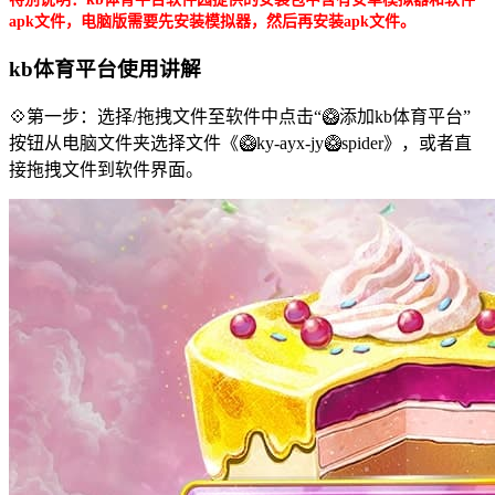
apk文件，电脑版需要先安装模拟器，然后再安装apk文件。
kb体育平台使用讲解
💠第一步：选择/拖拽文件至软件中点击“🥝添加kb体育平台”
按钮从电脑文件夹选择文件《🥝ky-ayx-jy🥝spider》，或者直
接拖拽文件到软件界面。