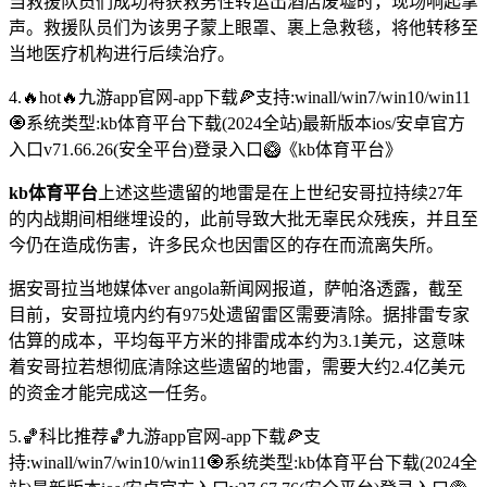
当救援队员们成功将获救男性转运出酒店废墟时，现场响起掌
声。救援队员们为该男子蒙上眼罩、裹上急救毯，将他转移至
当地医疗机构进行后续治疗。
4.🔥hot🔥九游app官网-app下载🍕支持:winall/win7/win10/win11
🧿系统类型:kb体育平台下载(2024全站)最新版本ios/安卓官方
入口v71.66.26(安全平台)登录入口🥝《kb体育平台》
kb体育平台
上述这些遗留的地雷是在上世纪安哥拉持续27年
的内战期间相继埋设的，此前导致大批无辜民众残疾，并且至
今仍在造成伤害，许多民众也因雷区的存在而流离失所。
据安哥拉当地媒体ver angola新闻网报道，萨帕洛透露，截至
目前，安哥拉境内约有975处遗留雷区需要清除。据排雷专家
估算的成本，平均每平方米的排雷成本约为3.1美元，这意味
着安哥拉若想彻底清除这些遗留的地雷，需要大约2.4亿美元
的资金才能完成这一任务。
5.🏀科比推荐🏀九游app官网-app下载🍕支
持:winall/win7/win10/win11🧿系统类型:kb体育平台下载(2024全