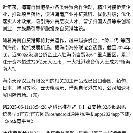
近年来，海南自贸港举办各类经贸合作活动，精准对接侨资企
业，推动项目落地，促进海南产业补链延链、优化升级；优化
落实人才政策，吸引海外高层次人才、留学归国人员等来创新
创业，并鼓励引导侨胞投身自贸港建设。
随着海南自贸港即将封关运作，越来越多侨企、“侨二代”等回
到海南，抢抓发展机遇。据海南海外联谊会透露，截至2024年
底，近800家港澳台侨企业入驻海南自贸港6个重点园区，累计
注册资本超过720亿元人民币；一大批港澳台侨人士成为“新海
南人”。
海南天泽农业有限公司的相关加工产品现已出口泰国、缅甸、
日本、韩国等地。云天晓表示，借助自贸港东风，公司加速拓
展国际市场。(完)
🥝2025-06-11t18:54:28 🏀科比推荐🏀【 】🍒支持:32/64bi🥝系
统类型:(官方)官方网站ios/android通用版/手机app(2024app下载)
《kb体育平台》