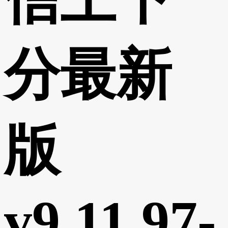
分最新
版
v9.11.97-