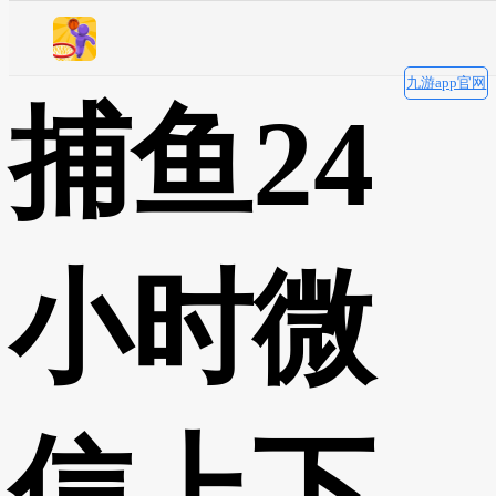
下分
·手机版！
下分
九游app官网
！
捕鱼24
小时微
信上下