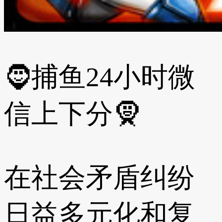
🧔捕鱼24小时微
信上下分🧕
在社会矛盾纠纷
日益多元化和复